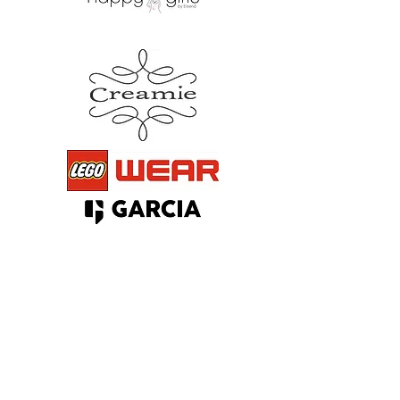
Kontakt
Kindermode Seiberl, junior
Dr.-Imhof-Str. 8
D-83471 Berchtesgaden
Tel.
+49(0)8652-9793650