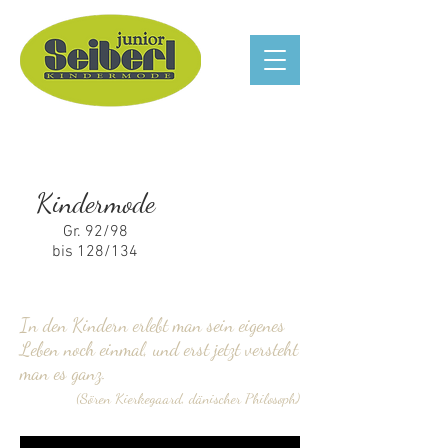
Kindermode
Gr. 92/98
bis 128/134
In den Kindern erlebt man sein eigenes
Leben noch einmal, und erst jetzt versteht
man es ganz.
(Sören Kierkegaard, dänischer Philosoph)