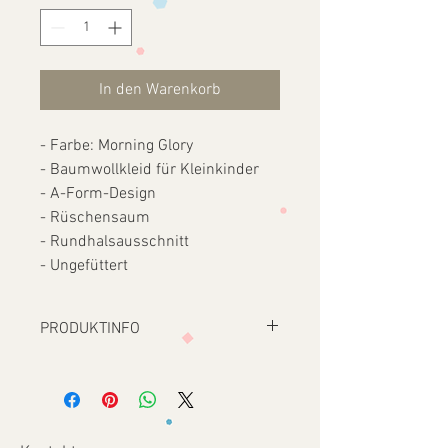
In den Warenkorb
- Farbe: Morning Glory
- Baumwollkleid für Kleinkinder
- A-Form-Design
- Rüschensaum
- Rundhalsausschnitt
- Ungefüttert
PRODUKTINFO
Bio-Baumwolle wird ohne den Einsatz 
von gefährlichen Pestiziden oder 
synthetischen Düngemitteln angebaut – 
dies schafft bessere Bedingungen für 