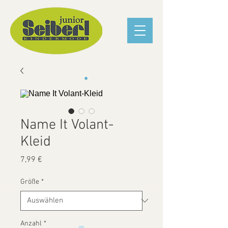
Name It Volant-
Kleid
Preis
7,99 €
Größe
*
Anzahl
*