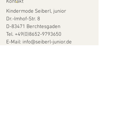
Baumwollbauern, die Natur und dein 
Kontakt
Kind.
Kindermode Seiberl, junior
- 100% Bio-Baumwolle
Dr.-Imhof-Str. 8
D-83471 Berchtesgaden
Tel.
+49(0)8652-9793650
E-Mail:
info@seiberl-junior.de
Öffnungszeiten
Mo. - Fr.
9.00 - 18.00
Uhr
Sa.
9.00 - 16.00
Uhr
Help
Datenschutzerklärung
Impressum
Anfahrt